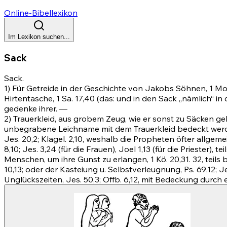
Online-Bibellexikon
Im Lexikon suchen...
Sack
Sack.
1) Für Getreide in der Geschichte von Jakobs Söhnen,
1 Mo
Hirtentasche, 1 Sa. 17,40 (das: und in den Sack „nämlich“ in
gedenke ihrer. —
2) Trauerkleid, aus grobem Zeug, wie er sonst zu Säcken ge
unbegrabene Leichname mit dem Trauerkleid bedeckt werden
Jes. 20,2
; Klagel. 2,10, weshalb die Propheten öfter allge
8,10
;
Jes. 3,24
(für die Frauen),
Joel 1,13
(für die Priester), t
Menschen, um ihre Gunst zu erlangen, 1 Kö. 20,31.
32
, teils
10,13; oder der Kasteiung u. Selbstverleugnung, Ps.
69,12
;
Je
Unglückszeiten,
Jes. 50,3
;
Offb. 6,12
, mit Bedeckung durch ei