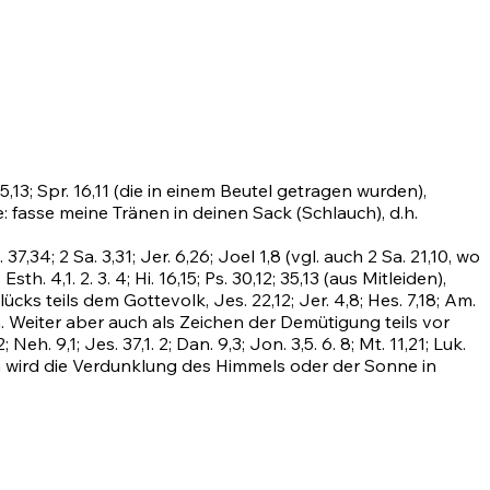
5,13
;
Spr. 16,11
(die in einem Beutel getragen wurden),
e: fasse meine Tränen in deinen Sack (Schlauch), d.h.
. 37,34
;
2
Sa. 3,31;
Jer. 6,26
;
Joel 1,8
(vgl. auch 2 Sa. 21,10, wo
;
Esth. 4,1
.
2
.
3
.
4
;
Hi. 16,15
;
Ps. 30,12
;
35,13
(aus Mitleiden),
lücks teils dem Gottevolk,
Jes. 22,12
;
Jer. 4,8
;
Hes. 7,18
;
Am.
. Weiter aber auch als Zeichen der Demütigung teils vor
2
;
Neh. 9,1
;
Jes. 37,1
.
2
;
Dan. 9,3
; Jon. 3,5.
6
.
8
;
Mt. 11,21
; Luk.
ich wird die Verdunklung des Himmels oder der Sonne in