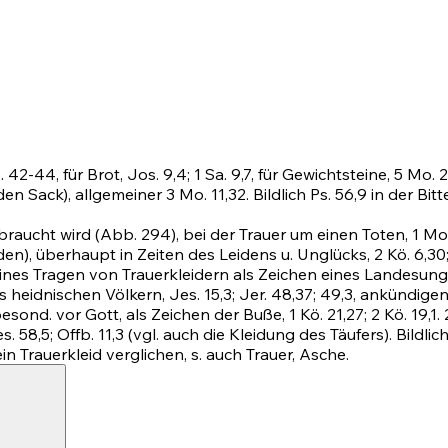
. 42-44
, für Brot,
Jos. 9,4
;
1
Sa. 9,7, für Gewichtsteine,
5 Mo. 2
 den Sack), allgemeiner
3 Mo. 11,32
. Bildlich
Ps. 56,9
in der Bitt
braucht wird (Abb. 294), bei der Trauer um einen Toten,
1 Mo
), überhaupt in Zeiten des Leidens u. Unglücks, 2 Kö. 6,30
meines Tragen von Trauerkleidern als Zeichen eines Landesung
eils heidnischen Völkern,
Jes. 15,3
;
Jer. 48,37
;
49,3
, ankündigen
 besond. vor Gott, als Zeichen der Buße, 1 Kö. 21,27; 2 Kö. 19,1.
s. 58,5
;
Offb. 11,3
(vgl. auch die Kleidung des Täufers). Bildl
n Trauerkleid verglichen, s. auch Trauer, Asche.