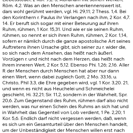
Röm. 4,2
. Was an den Menschen anerkennenswert ist,
dars wohl gerühmt werden, vgl.
Hi. 29,11
;
2 Thess. 1,4
. Bei
den Korinthern r. Paulus ihr Verlangen nach ihm,
2 Kor. 4,7
.
14
. Er beruft sich sogar mit einer Beteurung auf ihren
Ruhm, rühmen,
1 Kor. 15,31
. Und wie er sie seinen Ruhm,
rühmen, so nennt er sich ihren Ruhm, rühmen,
2 Kor. 1,14
,
sofern er nämlich durch die ganze apostolische Art seines
Auftretens ihnen Ursache gibt, sich seiner zu r. wider die,
so sich nach dem Ansehen, das heißt nach äußerl.
Vorzügen r. und nicht nach dem Herzen, das heißt nach
ihrem inneren Wert,
2 Kor. 5,12
. Ebenso Phi. 1,26; 2,16. Aller
R der Menschen durch Menschen hat aber nur dann
einen Wert, wenn dabei zugleich Gott,
2 Mo. 33,16
, u.
Christo,
Phil 3,3
, die Ehre gegeben wird, vgl.
1 Kor. 3,20
.
21
,
und wenn es nicht aus Heuchelei und Schmeichelei
geschieht,
Hi. 32,21
; Sir. 11,2, sondern in der Wahrheit,
Spr.
20,6
. Zum Gegenstand des Ruhm, rühmen darf also nicht
werden, was nur einen Schein des Ruhms an sich hat und
in Wahrheit das Gegenteil von Lob verdient, 1 Pe. 2,20;
1
Kor. 5,6
. Endlich darf nicht vergessen werden, daß, wenn
es sich um ein Gesamturteil über den Menschen handelt,
um der Unbeständigkeit der Menschen willen erst nach