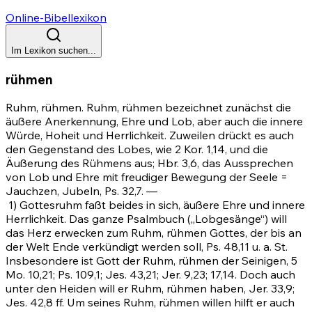
Online-Bibellexikon
Im Lexikon suchen...
rühmen
Ruhm, rühmen. Ruhm, rühmen bezeichnet zunächst die
äußere Anerkennung, Ehre und Lob, aber auch die innere
Würde, Hoheit und Herrlichkeit. Zuweilen drückt es auch
den Gegenstand des Lobes, wie
2 Kor. 1,14
, und die
Äußerung des Rühmens aus; Hbr. 3,6, das Aussprechen
von Lob und Ehre mit freudiger Bewegung der Seele =
Jauchzen, Jubeln,
Ps. 32,7
. —
1)
Gottesruhm faßt beides in sich, äußere Ehre und innere
Herrlichkeit. Das ganze Psalmbuch („Lobgesänge“) will
das Herz erwecken zum Ruhm, rühmen Gottes, der bis an
der Welt Ende verkündigt werden soll,
Ps. 48,11
u. a. St.
Insbesondere ist Gott der Ruhm, rühmen der Seinigen,
5
Mo. 10,21
;
Ps. 109,1
;
Jes. 43,21
;
Jer. 9,23
;
17,14
. Doch auch
unter den Heiden will er Ruhm, rühmen haben,
Jer. 33,9
;
Jes. 42,8 ff.
Um seines Ruhm, rühmen willen hilft er auch