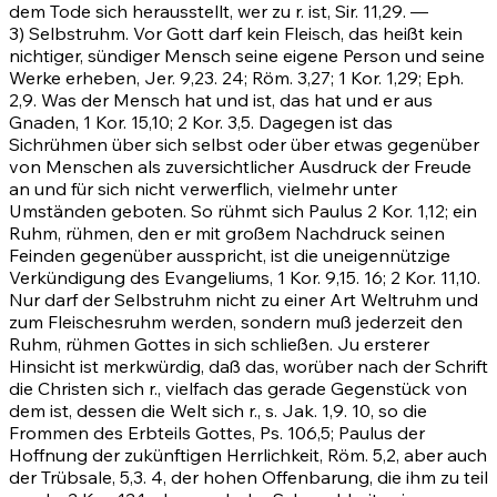
dem Tode sich herausstellt, wer zu r. ist, Sir. 11,29. —
3) Selbstruhm. Vor Gott darf kein Fleisch, das heißt kein
nichtiger, sündiger Mensch seine eigene Person und seine
Werke erheben,
Jer. 9,23
.
24
;
Röm. 3,27
;
1 Kor. 1,29
;
Eph.
2,9
. Was der Mensch hat und ist, das hat und er aus
Gnaden,
1 Kor. 15,10
;
2 Kor. 3,5
. Dagegen ist das
Sichrühmen über sich selbst oder über etwas gegenüber
von Menschen als zuversichtlicher Ausdruck der Freude
an und für sich nicht verwerflich, vielmehr unter
Umständen geboten. So rühmt sich Paulus
2 Kor. 1,12
; ein
Ruhm, rühmen, den er mit großem Nachdruck seinen
Feinden gegenüber ausspricht, ist die uneigennützige
Verkündigung des Evangeliums,
1 Kor. 9,15
.
16
;
2 Kor. 11,10
.
Nur darf der Selbstruhm nicht zu einer Art Weltruhm und
zum Fleischesruhm werden, sondern muß jederzeit den
Ruhm, rühmen Gottes in sich schließen. Ju ersterer
Hinsicht ist merkwürdig, daß das, worüber nach der Schrift
die Christen sich r., vielfach das gerade Gegenstück von
dem ist, dessen die Welt sich r., s.
Jak. 1,9
.
10
, so die
Frommen des Erbteils Gottes,
Ps. 106,5
; Paulus der
Hoffnung der zukünftigen Herrlichkeit,
Röm. 5,2
, aber auch
der Trübsale, 5,3.
4
, der hohen Offenbarung, die ihm zu teil