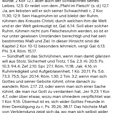
wurde,
2 Kor. 12,1
, aber auch der Schwachheit seines
Leibes, 12,5. Er redet von dem „Pfahl im Fleisch“ (s. d.) 12,7.
Ja, am liebsten will er sich seiner Schwachheit r.,
2 Kor.
11,30
;
12,9
. Sein Hauptruhm ist und bleibt der Ruhm,
rühmen des Kreuzes Christi, durch welchen ihm die Welt
und er der Welt gekreuzigt ist,
Gal. 6,14
. Soll aber solcher
Ruhm, rühmen nicht zum Fleischesruhm werden, so ist er
nur unter gewissen Umständen berechtigt und hat sein
bestimmtes Maß und Ziel. In dieser Hinsicht sind die
Kapitel
2 Kor. 10-12
besonders lehrreich, vergl.
Gal. 6,13
;
Phi. 3,4;
Röm. 15,17
.
— Sündhaft ist das Sichrühmen, wenn man damit glänzen
will aus Stolz, Sicherheit und Trotz, 1 Sa. 2,3;
Hi. 20,5
;
Ps.
10,3
;
94,4
;
Zef. 2,10
;
Spr. 27,1
;
Röm. 11,18
;
Jak. 4,16
, in
Ruhmredigkeit und Aufgeblasenheit, 1 Kö. 20,11;
Ps. 5,6
;
73,3
;
75,5
;
Spr. 20,14
;
Röm. 1,30
;
2 Tim. 3,2
; wenn man sich
Gottes und seiner Gebote rühmt, ohne danach zu
wandeln,
Röm. 2,17
.
23
, oder wenn man sich einer Sache
rühmt, die man nur Gott zu verdanken hat,
Jer. 9,23
;
1 Kor.
4,7
, oder über etwas, wozu man ohnedem verpflichtet war,
1 Kor. 9,16
. Übermut ist es, sich wider Gottes Freunde in
ihrer Demütigung zu r.,
Ps. 35,26
;
38,17
. Das höchste Maß
von Verblendung zeigt sich da, wo man sich selbst wider