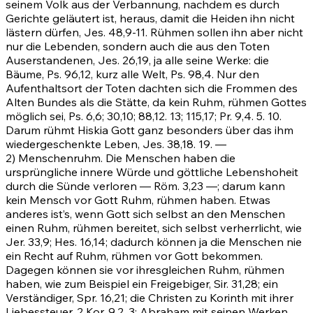
seinem Volk aus der Verbannung, nachdem es durch
Gerichte geläutert ist, heraus, damit die Heiden ihn nicht
lästern dürfen,
Jes. 48,9-11
. Rühmen sollen ihn aber nicht
nur die Lebenden, sondern auch die aus den Toten
Auserstandenen,
Jes. 26,19
, ja alle seine Werke: die
Bäume,
Ps. 96,12
, kurz alle Welt,
Ps. 98,4
. Nur den
Aufenthaltsort der Toten dachten sich die Frommen des
Alten Bundes als die Stätte, da kein Ruhm, rühmen Gottes
möglich sei,
Ps. 6,6
;
30,10
;
88,12
.
13
;
115,17
; Pr. 9,4.
5
.
10
.
Darum rühmt Hiskia Gott ganz besonders über das ihm
wiedergeschenkte Leben,
Jes. 38,18
.
19
. —
2) Menschenruhm. Die Menschen haben die
ursprüngliche innere Würde und göttliche Lebenshoheit
durch die Sünde verloren —
Röm. 3,23
—; darum kann
kein Mensch vor Gott Ruhm, rühmen haben. Etwas
anderes ist’s, wenn Gott sich selbst an den Menschen
einen Ruhm, rühmen bereitet, sich selbst verherrlicht, wie
Jer. 33,9
;
Hes. 16,14
; dadurch können ja die Menschen nie
ein Recht auf Ruhm, rühmen vor Gott bekommen.
Dagegen können sie vor ihresgleichen Ruhm, rühmen
haben, wie zum Beispiel ein Freigebiger, Sir. 31,28; ein
Verständiger,
Spr. 16,21
; die Christen zu Korinth mit ihrer
Liebessteuer,
2 Kor. 9,2
.
3
; Abraham mit seinen Werken,