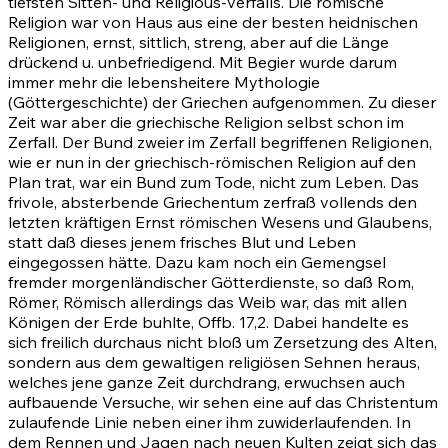
tiefsten Sitten- und Religious-verfalls. Die römische
Religion war von Haus aus eine der besten heidnischen
Religionen, ernst, sittlich, streng, aber auf die Länge
drückend u. unbefriedigend. Mit Begier wurde darum
immer mehr die lebensheitere Mythologie
(Göttergeschichte) der Griechen aufgenommen. Zu dieser
Zeit war aber die griechische Religion selbst schon im
Zerfall. Der Bund zweier im Zerfall begriffenen Religionen,
wie er nun in der griechisch-römischen Religion auf den
Plan trat, war ein Bund zum Tode, nicht zum Leben. Das
frivole, absterbende Griechentum zerfraß vollends den
letzten kräftigen Ernst römischen Wesens und Glaubens,
statt daß dieses jenem frisches Blut und Leben
eingegossen hätte. Dazu kam noch ein Gemengsel
fremder morgenländischer Götterdienste, so daß Rom,
Römer, Römisch allerdings das Weib war, das mit allen
Königen der Erde buhlte,
Offb. 17,2
. Dabei handelte es
sich freilich durchaus nicht bloß um Zersetzung des Alten,
sondern aus dem gewaltigen religiösen Sehnen heraus,
welches jene ganze Zeit durchdrang, erwuchsen auch
aufbauende Versuche, wir sehen eine auf das Christentum
zulaufende Linie neben einer ihm zuwiderlaufenden. In
dem Rennen und Jagen nach neuen Kulten zeigt sich das