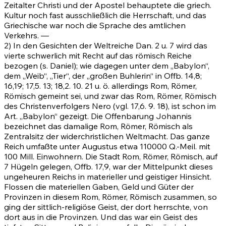
Zeitalter Christi und der Apostel behauptete die griech.
Kultur noch fast ausschließlich die Herrschaft, und das
Griechische war noch die Sprache des amtlichen
Verkehrs. —
2) In den Gesichten der Weltreiche
Dan. 2
u. 7 wird das
vierte schwerlich mit Recht auf das römisch Reiche
bezogen (s. Daniel); wie dagegen unter dem „Babylon“,
dem „Weib“, „Tier“, der „großen Buhlerin“ in
Offb. 14,8
;
16,19
;
17,5
.
13
;
18,2
.
10
.
21
u. ö. allerdings Rom, Römer,
Römisch gemeint sei, und zwar das Rom, Römer, Römisch
des Christenverfolgers Nero (vgl.
17,6
.
9
.
18)
, ist schon im
Art. „Babylon“ gezeigt. Die Offenbarung Johannis
bezeichnet das damalige Rom, Römer, Römisch als
Zentralsitz der widerchristlichen Weltmacht. Das ganze
Reich umfaßte unter Augustus etwa 110000 Q.-Meil. mit
100 Mill. Einwohnern. Die Stadt Rom, Römer, Römisch, auf
7 Hügeln gelegen,
Offb. 17,9
, war der Mittelpunkt dieses
ungeheuren Reichs in materieller und geistiger Hinsicht.
Flossen die materiellen Gaben, Geld und Güter der
Provinzen in diesem Rom, Römer, Römisch zusammen, so
ging der sittlich-religiöse Geist, der dort herrschte, von
dort aus in die Provinzen. Und das war ein Geist des