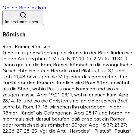
Online-Bibellexikon
Im Lexikon suchen...
Römisch
Rom, Römer, Römisch.
1) Erstmalige Erwähnung der Römer in der Bibel finden wir
in den Apokryphen, 1 Makk. 8; 12; 14; 15, 2 Makk. 11,34 ff.
Dann greifen die Rom, Römer, Römisch in die evangelische
Geschichte ein durch Herodes und Pilatus, Luk. 3,1; und
Joh. 11,48
bezeugen die Mitglieder des hohen Rats ihre
Furcht vor den Römern. Endlich wird Rom öfters erwähnt
als die Stadt, wohin Paulus noch kommen und wo er
zeugen müsse,
Apg. 19,21
;
23,11
, wohin er auch kam,
Apg.
28,14
.
16
, und wo die Christen sind, an die er seinen Brief
schreibt,
Röm. 1,7
.
15
; wir sehen ihn übergeben „in der
Römer Hände“ als Gefangenen,
Apg. 28,17
, und hören ihn
mehrmals sich darauf berufen, daß er selbst ein Römer
oder römisch sei als römischer Bürger,
Apg. 16,37
;
23,27
;
22,26
.
27
.
28
.
29
. Vgl. die Artt. „Herodes“, „Pilatus“, „Paulus“,