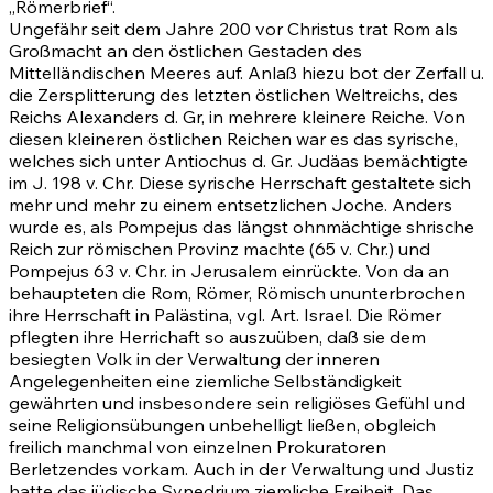
„Römerbrief“.
Ungefähr seit dem Jahre 200 vor Christus trat Rom als
Großmacht an den östlichen Gestaden des
Mittelländischen Meeres auf. Anlaß hiezu bot der Zerfall u.
die Zersplitterung des letzten östlichen Weltreichs, des
Reichs Alexanders d. Gr, in mehrere kleinere Reiche. Von
diesen kleineren östlichen Reichen war es das syrische,
welches sich unter Antiochus d. Gr. Judäas bemächtigte
im J. 198 v. Chr. Diese syrische Herrschaft gestaltete sich
mehr und mehr zu einem entsetzlichen Joche. Anders
wurde es, als Pompejus das längst ohnmächtige shrische
Reich zur römischen Provinz machte (65 v. Chr.) und
Pompejus 63 v. Chr. in Jerusalem einrückte. Von da an
behaupteten die Rom, Römer, Römisch ununterbrochen
ihre Herrschaft in Palästina, vgl. Art. Israel. Die Römer
pflegten ihre Herrichaft so auszuüben, daß sie dem
besiegten Volk in der Verwaltung der inneren
Angelegenheiten eine ziemliche Selbständigkeit
gewährten und insbesondere sein religiöses Gefühl und
seine Religionsübungen unbehelligt ließen, obgleich
freilich manchmal von einzelnen Prokuratoren
Berletzendes vorkam. Auch in der Verwaltung und Justiz
hatte das jüdische Synedrium ziemliche Freiheit. Das