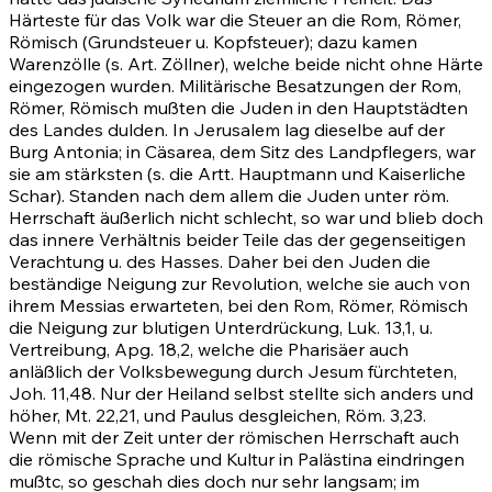
Härteste für das Volk war die Steuer an die Rom, Römer,
Römisch (Grundsteuer u. Kopfsteuer); dazu kamen
Warenzölle (s. Art. Zöllner), welche beide nicht ohne Härte
eingezogen wurden. Militärische Besatzungen der Rom,
Römer, Römisch mußten die Juden in den Hauptstädten
des Landes dulden. In Jerusalem lag dieselbe auf der
Burg Antonia; in Cäsarea, dem Sitz des Landpflegers, war
sie am stärksten (s. die Artt. Hauptmann und Kaiserliche
Schar). Standen nach dem allem die Juden unter röm.
Herrschaft äußerlich nicht schlecht, so war und blieb doch
das innere Verhältnis beider Teile das der gegenseitigen
Verachtung u. des Hasses. Daher bei den Juden die
beständige Neigung zur Revolution, welche sie auch von
ihrem Messias erwarteten, bei den Rom, Römer, Römisch
die Neigung zur blutigen Unterdrückung, Luk. 13,1, u.
Vertreibung,
Apg. 18,2
, welche die Pharisäer auch
anläßlich der Volksbewegung durch Jesum fürchteten,
Joh. 11,48
. Nur der Heiland selbst stellte sich anders und
höher,
Mt. 22,21
, und Paulus desgleichen,
Röm. 3,23
.
Wenn mit der Zeit unter der römischen Herrschaft auch
die römische Sprache und Kultur in Palästina eindringen
mußtc, so geschah dies doch nur sehr langsam; im