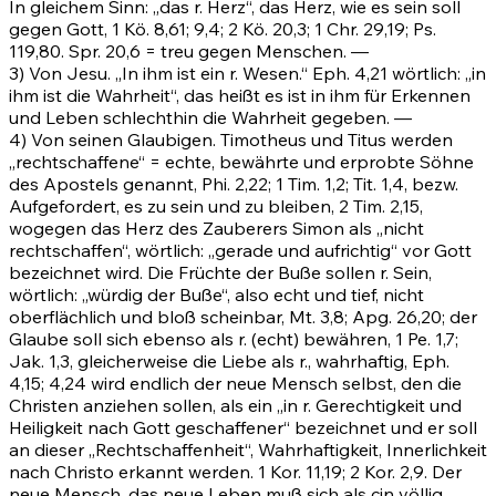
In gleichem Sinn: „das r. Herz“, das Herz, wie es sein soll
gegen Gott, 1 Kö. 8,61; 9,4; 2 Kö. 20,3;
1 Chr. 29,19
;
Ps.
119,80
.
Spr. 20,6
= treu gegen Menschen. —
3) Von Jesu. „In ihm ist ein r. Wesen.“
Eph. 4,21
wörtlich: „in
ihm ist die Wahrheit“, das heißt es ist in ihm für Erkennen
und Leben schlechthin die Wahrheit gegeben. —
4) Von seinen Glaubigen. Timotheus und Titus werden
„rechtschaffene“ = echte, bewährte und erprobte Söhne
des Apostels genannt, Phi. 2,22;
1 Tim. 1,2
;
Tit. 1,4
, bezw.
Aufgefordert, es zu sein und zu bleiben,
2 Tim. 2,15
,
wogegen das Herz des Zauberers Simon als „nicht
rechtschaffen“, wörtlich: „gerade und aufrichtig“ vor Gott
bezeichnet wird. Die Früchte der Buße sollen r. Sein,
wörtlich: „würdig der Buße“, also echt und tief, nicht
oberflächlich und bloß scheinbar,
Mt. 3,8
;
Apg. 26,20
; der
Glaube soll sich ebenso als r. (echt) bewähren, 1 Pe. 1,7;
Jak. 1,3
, gleicherweise die Liebe als r., wahrhaftig,
Eph.
4,15
;
4,24
wird endlich der neue Mensch selbst, den die
Christen anziehen sollen, als ein „in r. Gerechtigkeit und
Heiligkeit nach Gott geschaffener“ bezeichnet und er soll
an dieser „Rechtschaffenheit“, Wahrhaftigkeit, Innerlichkeit
nach Christo erkannt werden.
1 Kor. 11,19
;
2 Kor. 2,9
. Der
neue Mensch, das neue Leben muß sich als cin völlig