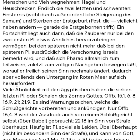
Menschen und Vieh wegnehmen: Hagel und
Heuschrecken. Endlich die zwei letzten und schwersten:
Finsternis (wohl durch außerordentliche Steigerung des
Samum) und Sterben der Erstgeburt (Pest, die — vielleicht
neben andern — gerade die Erstgebornen trifft). Ein
Fortschritt liegt auch darin, daß die Zauberer nur bei den
zwei ersten Pl. etwas Ähnliches hervorzubringen
vermögen, bei den späteren nicht mehr, daß bei den
späteren Pl. ausdrücklich die Verschonung Israels
bemerkt wird, und daß sich Pharao allmählich zum
teilweisen, zuletzt zum völligen Nachgeben bewegen läßt,
worauf er freilich seinen Sinn nochmals ändert, dadurch
aber vollends den Untergang im Roten Meer auf sich
herausfordert.
Viele Ähnlichkeit mit den ägyptischen haben die sieben
letzten Pl. oder Schalen des Zornes Gottes,
Offb. 15,1
.
6
.
8
;
16,9
.
21
;
21,9
. Es sind Warnungszeichen, welche die
Schlußgerichte vorbereiten und ankündigen. Nur
Offb.
18,4
.
8
wird der Ausdruck auch von einem Schlußgericht
selbst (über Babel) gebraucht;
22,18
im Sinn von Strafe
überhaupt. Häufig ist Pl. soviel als Leiden, Übel überhaupt
(nicht im besondern Sinn der Strafe), und kann von Gott,
von Menschen (so
1 Mo. 15,13
u. a. St.) oder von bösen