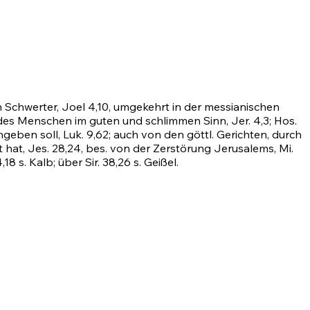
n Schwerter,
Joel 4,10
, umgekehrt in der messianischen
n des Menschen im guten und schlimmen Sinn,
Jer. 4,3
;
Hos.
geben soll, Luk. 9,62; auch von den göttl. Gerichten, durch
t hat,
Jes. 28,24
, bes. von der Zerstörung Jerusalems,
Mi.
4,18
s. Kalb; über Sir. 38,26 s. Geißel.