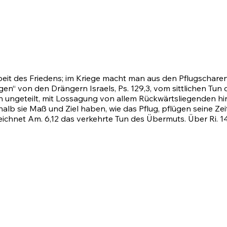
 Arbeit des Friedens; im Kriege macht man aus den Pflugschare
flügen“ von den Drängern Israels,
Ps. 129,3
, vom sittlichen Tu
ch ungeteilt, mit Lossagung von allem Rückwärtsliegenden hin
lb sie Maß und Ziel haben, wie das Pflug, pflügen seine Zei
zeichnet
Am. 6,12
das verkehrte Tun des Übermuts. Über
Ri. 1