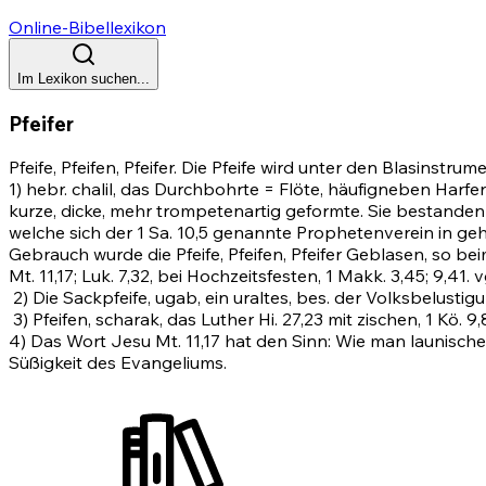
Online-Bibellexikon
Im Lexikon suchen...
Pfeifer
Pfeife, Pfeifen, Pfeifer. Die Pfeife wird unter den Blasinst
1) hebr. chalil, das Durchbohrte = Flöte, häufigneben Har
kurze, dicke, mehr trompetenartig geformte. Sie bestanden a
welche sich der 1 Sa. 10,5 genannte Prophetenverein in g
Gebrauch wurde die Pfeife, Pfeifen, Pfeifer Geblasen, so be
Mt. 11,17
; Luk. 7,32, bei Hochzeitsfesten, 1 Makk. 3,45; 9,41. v
2)
Die Sackpfeife, ugab, ein uraltes, bes. der Volksbelusti
3)
Pfeifen, scharak, das Luther
Hi. 27,23
mit zischen, 1 Kö. 
4) Das Wort Jesu
Mt. 11,17
hat den Sinn: Wie man launische
Süßigkeit des Evangeliums.