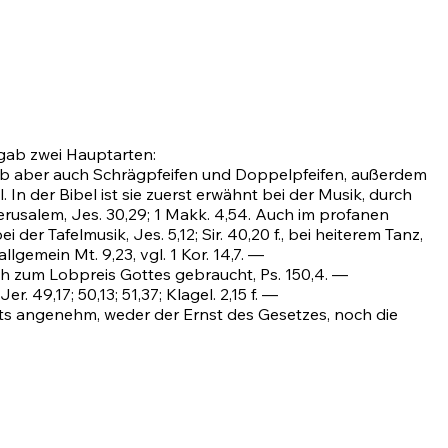
s gab zwei Hauptarten:
 gab aber auch Schrägpfeifen und Doppelpfeifen, außerdem
In der Bibel ist sie zuerst erwähnt bei der Musik, durch
Jerusalem,
Jes. 30,29
; 1 Makk. 4,54. Auch im profanen
bei der Tafelmusik,
Jes. 5,12
; Sir. 40,20 f., bei heiterem Tanz,
 allgemein
Mt. 9,23
, vgl.
1 Kor. 14,7
. —
ch zum Lobpreis Gottes gebraucht,
Ps. 150,4
. —
Jer. 49,17
;
50,13
;
51,37
; Klagel. 2,15 f. —
hts angenehm, weder der Ernst des Gesetzes, noch die