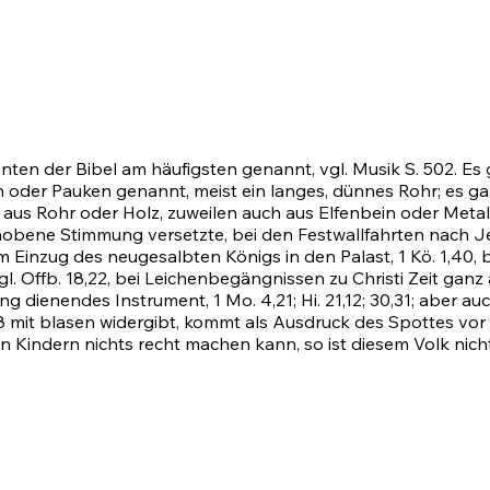
rumenten der Bibel am häufigsten genannt, vgl. Musik S. 502. E
fen oder Pauken genannt, meist ein langes, dünnes Rohr; es
us Rohr oder Holz, zuweilen auch aus Elfenbein oder Metall. 
ehobene Stimmung versetzte, bei den Festwallfahrten nach 
im Einzug des neugesalbten Königs in den Palast, 1 Kö. 1,40, 
gl.
Offb. 18,22
, bei Leichenbegängnissen zu Christi Zeit ganz
gung dienendes Instrument,
1 Mo. 4,21
;
Hi. 21,12
;
30,31
; aber au
9,8 mit blasen widergibt, kommt als Ausdruck des Spottes vor
n Kindern nichts recht machen kann, so ist diesem Volk nic