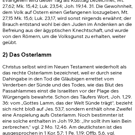
27,62
;
Mk. 15,42
; Luk. 23,54;
Joh. 19,14
.
31
. Die Gewohnheit,
dem Volk auf Ostern einen Gefangenen loszugeben,
Mt.
27,15
Mk. 15,6
; Luk. 23,17, wird sonst nirgends erwähnt; der
Brauch entstand wohl bei den Juden im Andenken an die
Befreiung aus der ägyptischen Knechtschaft, und wurde
von den Römern, um die Volksgunst zu erhalten, weiter
geübt.
2) Das Osterlamm
Christus selbst wird im Neuen Testament wiederholt als
das rechte Osterlamm bezeichnet, weil er durch seine
Dahingabe in den Tod die Gläubigen errettet vom
Verderben der Sünde und des Todes, wie das Blut des
Passahlammes einst die Israeliten vor der Plage des
Würgengels bewahrte. Schon des Täufers Wort,
Joh. 1,29
.
36
: vom „Gottes Lamm, das der Welt Sünde trägt“, bezieht
sich nicht bloß auf
Jes. 53,7
, sondern enthält ohne Zweifel
eine Anspielung aufs Osterlamm. Noch bestimmter ist
eine solche enthalten in
Joh 19,36
: „Ihr sollt ihm kein Bein
zerbrechen,“ vgl.
2 Mo. 12,46
. Am deutlichsten ist dies
ausgesprochen in
1 Kor. 5,7
;
1
Pe. 1,19;
Offb. 5,6
, vgl.