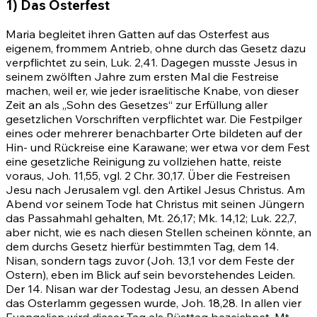
1) Das Osterfest
Maria begleitet ihren Gatten auf das Osterfest aus
eigenem, frommem Antrieb, ohne durch das Gesetz dazu
verpflichtet zu sein, Luk. 2,41. Dagegen musste Jesus in
seinem zwölften Jahre zum ersten Mal die Festreise
machen, weil er, wie jeder israelitische Knabe, von dieser
Zeit an als „Sohn des Gesetzes“ zur Erfüllung aller
gesetzlichen Vorschriften verpflichtet war. Die Festpilger
eines oder mehrerer benachbarter Orte bildeten auf der
Hin- und Rückreise eine Karawane; wer etwa vor dem Fest
eine gesetzliche Reinigung zu vollziehen hatte, reiste
voraus,
Joh. 11,55
, vgl.
2 Chr. 30,17
. Über die Festreisen
Jesu nach Jerusalem vgl. den Artikel
Jesus Christus
. Am
Abend vor seinem Tode hat Christus mit seinen Jüngern
das Passahmahl gehalten,
Mt. 26,17
;
Mk. 14,12
; Luk. 22,7,
aber nicht, wie es nach diesen Stellen scheinen könnte, an
dem durchs Gesetz hierfür bestimmten Tag, dem 14.
Nisan, sondern tags zuvor
(Joh. 13,1
vor dem Feste der
Ostern), eben im Blick auf sein bevorstehendes Leiden.
Der 14. Nisan war der Todestag Jesu, an dessen Abend
das Osterlamm gegessen wurde,
Joh. 18,28
. In allen vier
Evangelien wird dieser Tag als Rüsttag bezeichnet,
Mt.