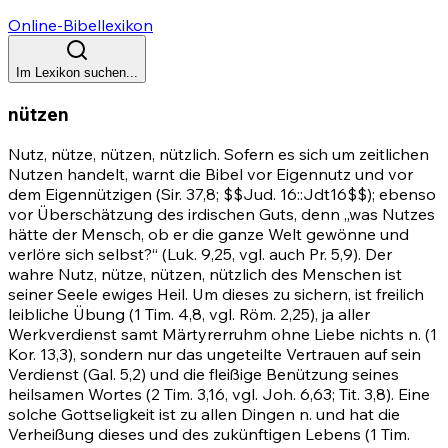
Online-Bibellexikon
Im Lexikon suchen...
nützen
Nutz, nütze, nützen, nützlich. Sofern es sich um zeitlichen
Nutzen handelt, warnt die Bibel vor Eigennutz und vor
dem Eigennützigen (Sir. 37,8; $$
Jud. 16
::Jdt16$$); ebenso
vor Überschätzung des irdischen Guts, denn „was Nutzes
hätte der Mensch, ob er die ganze Welt gewönne und
verlöre sich selbst?“ (Luk. 9,25, vgl. auch
Pr. 5,9)
. Der
wahre Nutz, nütze, nützen, nützlich des Menschen ist
seiner Seele ewiges Heil. Um dieses zu sichern, ist freilich
leibliche Übung
(1 Tim. 4,8
, vgl.
Röm. 2,25)
, ja aller
Werkverdienst samt Märtyrerruhm ohne Liebe nichts n.
(1
Kor. 13,3)
, sondern nur das ungeteilte Vertrauen auf sein
Verdienst
(Gal. 5,2)
und die fleißige Benützung seines
heilsamen Wortes
(2 Tim. 3,16
, vgl.
Joh. 6,63
;
Tit. 3,8)
. Eine
solche Gottseligkeit ist zu allen Dingen n. und hat die
Verheißung dieses und des zukünftigen Lebens
(1 Tim.