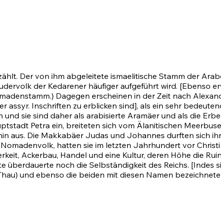
hlt. Der von ihm abgeleitete ismaelitische Stamm der Arabe
rvolk der Kedarener häufiger aufgeführt wird. [Ebenso er
adenstamm.) Dagegen erscheinen in der Zeit nach Alexander 
r. Inschriften zu erblicken sind], als ein sehr bedeutendes
und sie sind daher als arabisierte Aramäer und als die Erbe
ptstadt Petra ein, breiteten sich vom Älanitischen Meerbu
n aus. Die Makkabäer Judas und Johannes durften sich ihrer 
madenvolk, hatten sie im letzten Jahrhundert vor Christi G
keit, Ackerbau, Handel und eine Kultur, deren Höhe die Rui
üte überdauerte noch die Selbständigkeit des Reichs. [Indes 
 Thau) und ebenso die beiden mit diesen Namen bezeichneten