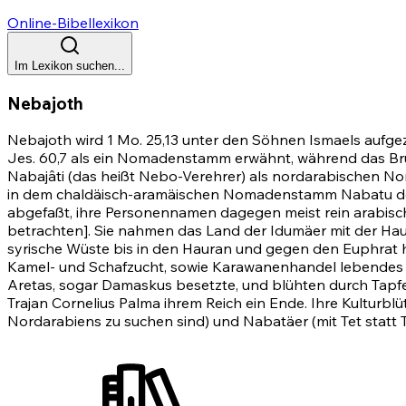
Online-Bibellexikon
Im Lexikon suchen...
Nebajoth
Nebajoth wird
1 Mo. 25,13
unter den Söhnen Ismaels aufgezä
Jes. 60,7
als ein Nomadenstamm erwähnt, während das Brude
Nabajâti (das heißt Nebo-Verehrer) als nordarabischen Nom
in dem chaldäisch-aramäischen Nomadenstamm Nabatu der assy
abgefaßt, ihre Personennamen dagegen meist rein arabisch 
betrachten]. Sie nahmen das Land der Idumäer mit der Hau
syrische Wüste bis in den Hauran und gegen den Euphrat hi
Kamel- und Schafzucht, sowie Karawanenhandel lebendes No
Aretas, sogar Damaskus besetzte, und blühten durch Tapfer
Trajan Cornelius Palma ihrem Reich ein Ende. Ihre Kulturbl
Nordarabiens zu suchen sind) und Nabatäer (mit Tet statt