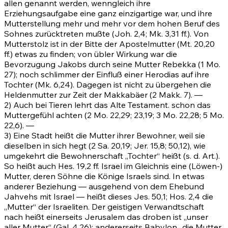
allen genannt werden, wenngleich ihre
Erziehungsaufgabe eine ganz einzigartige war, und ihre
Mutterstellung mehr und mehr vor dem hohen Beruf des
Sohnes zurücktreten mußte
(Joh. 2,4
;
Mk. 3,31 ff.)
. Von
Mutterstolz ist in der Bitte der Apostelmutter
(Mt. 20,20
ff.)
etwas zu finden; von übler Wirkung war die
Bevorzugung Jakobs durch seine Mutter Rebekka
(1 Mo.
27)
; noch schlimmer der Einfluß einer Herodias auf ihre
Tochter
(Mk. 6,24)
. Dagegen ist nicht zu übergehen die
Heldenmutter zur Zeit der Makkabäer (2 Makk. 7). —
2) Auch bei Tieren lehrt das Alte Testament. schon das
Muttergefühl achten
(2 Mo. 22,29
;
23,19
;
3 Mo. 22,28
;
5 Mo.
22,6)
. —
3) Eine Stadt heißt die Mutter ihrer Bewohner, weil sie
dieselben in sich hegt (2 Sa. 20,19;
Jer. 15,8
;
50,12)
, wie
umgekehrt die Bewohnerschaft „Tochter“ heißt (s. d. Art.).
So heißt auch
Hes. 19,2 ff.
Israel im Gleichnis eine (Löwen-)
Mutter, deren Söhne die Könige Israels sind. In etwas
anderer Beziehung — ausgehend von dem Ehebund
Jahvehs mit Israel — heißt dieses
Jes. 50,1
;
Hos. 2,4
die
„Mutter“ der Israeliten. Der geistigen Verwandtschaft
nach heißt einerseits Jerusalem das droben ist „unser
aller Mutter“
(Gal. 4,26)
; andererseits Babylon „die Mutter