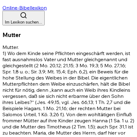
Online-Bibellexikon
Im Lexikon suchen...
Mutter
Mutter.
1) Wo dem Kinde seine Pflichten eingeschärft werden, ist
fast ausnahmslos Vater und Mutter gleichgenannt und
gleichgestellt
(2 Mo. 20,12
;
21,15
;
3 Mo. 19,3
;
5 Mo. 27,16
;
Spr. 1,8
u. o.; Sir. 3,9;
Mt. 15,4
;
Eph. 6,2)
, ein Beweis für die
hohe Stellung des Weibes in der Bibel. Die eigentlichen
Mutterpflichten dem Weibe einzuschärfen, hält die Bibel
nicht für nötig, denn „kann auch ein Weib ihres Kindleins
vergessen, daß sie sich nicht erbarme über den Sohn
ihres Leibes?“
(Jes. 49,15
, vgl.
Jes. 66,13
;
1
Th. 2,7 und die
Beispiele Hagars,
1 Mo. 21,16
; der rechten Mutter bei
Salomos Urteil, 1 Kö. 3,26 f.). Von dem wohltätigen Einfluß
frommer Mütter auf ihre Kinder zeugen Hanna (1 Sa. 1 u. 2)
und die Mutter des Timotheus
(2 Tim. 1,5)
; auch
Spr. 31,1
ist
zu beachten. Maria, die Mutter des Herrn, darf hier vor