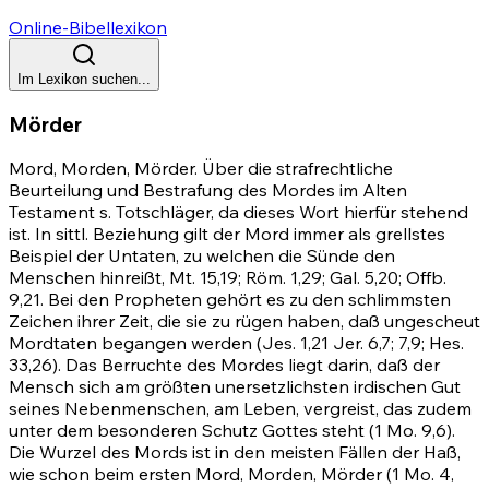
Online-Bibellexikon
Im Lexikon suchen...
Mörder
Mord, Morden, Mörder. Über die strafrechtliche
Beurteilung und Bestrafung des Mordes im Alten
Testament s. Totschläger, da dieses Wort hierfür stehend
ist. In sittl. Beziehung gilt der Mord immer als grellstes
Beispiel der Untaten, zu welchen die Sünde den
Menschen hinreißt,
Mt. 15,19
;
Röm. 1,29
;
Gal. 5,20
;
Offb.
9,21
. Bei den Propheten gehört es zu den schlimmsten
Zeichen ihrer Zeit, die sie zu rügen haben, daß ungescheut
Mordtaten begangen werden
(Jes. 1,21
Jer. 6,7
;
7,9
;
Hes.
33,26)
. Das Berruchte des Mordes liegt darin, daß der
Mensch sich am größten unersetzlichsten irdischen Gut
seines Nebenmenschen, am Leben, vergreist, das zudem
unter dem besonderen Schutz Gottes steht
(1 Mo. 9,6)
.
Die Wurzel des Mords ist in den meisten Fällen der Haß,
wie schon beim ersten Mord, Morden, Mörder
(1 Mo. 4
,