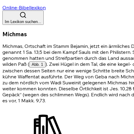
Online-Bibellexikon
Im Lexikon suchen...
Michmas
Michmas, Ortschaft im Stamm Bejamin, jetzt ein ärmliches 
genannt 1 Sa. 13,5 bei dem Kampf Sauls mit den Philistern.
genommen hatten und Streifpartien durch das Land aussan
wilden Paß (
). Zwei Hügel in dem Tal, die eine kege
Abb. 1
zwischen dessen Seiten nur eine wenige Schritte breite Schl
kühne Waffentat ausführte. Der Weg von Geba nach Michma
zu dem nördlich vom Wadi Suweinit gelegenen Michmas hinau
weiter kommen konnten. Dieselbe Örtlichkeit ist
Jes. 10,28
f
Gepäck“ (wegen des schlimmen Wegs). Endlich wird nach d
es vor, 1 Makk. 9,73.