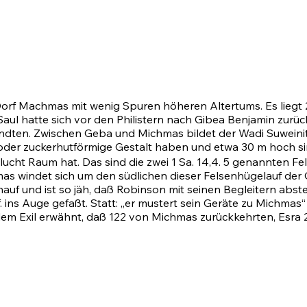
Dorf Machmas mit wenig Spuren höheren Altertums. Es liegt 
 Saul hatte sich vor den Philistern nach Gibea Benjamin zurü
dten. Zwischen Geba und Michmas bildet der Wadi Suweinit,
l- oder zuckerhutförmige Gestalt haben und etwa 30 m hoch si
ucht Raum hat. Das sind die zwei 1 Sa. 14,4.
5
genannten Fel
s windet sich um den südlichen dieser Felsenhügelauf der 
f und ist so jäh, daß Robinson mit seinen Begleitern abste
. ins Auge gefaßt. Statt: „er mustert sein Geräte zu Michmas“ 
em Exil erwähnt, daß 122 von Michmas zurückkehrten,
Esra 