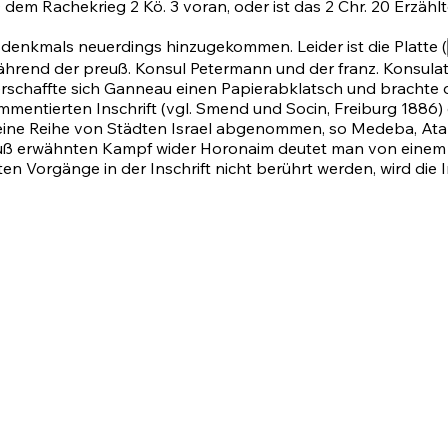
0
dem Rachekrieg 2 Kö. 3 voran, oder ist das
2 Chr. 20
Erzählt
sdenkmals neuerdings hinzugekommen. Leider ist die Platte (
, während der preuß. Konsul Petermann und der franz. Konsu
chaffte sich Ganneau einen Papierabklatsch und brachte dan
el kommentierten Inschrift (vgl. Smend und Socin, Freiburg 1
 eine Reihe von Städten Israel abgenommen, so Medeba, Ata
 erwähnten Kampf wider Horonaim deutet man von einem gl
en Vorgänge in der Inschrift nicht berührt werden, wird die I