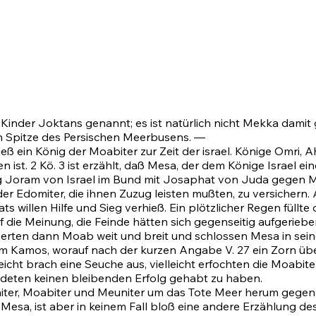
Kinder Joktans genannt; es ist natürlich nicht Mekka damit 
n Spitze des Persischen Meerbusens. —
hieß ein König der Moabiter zur Zeit der israel. Könige Omri,
ist. 2 Kö. 3 ist erzählt, daß Mesa, der dem Könige Israel 
 Joram von Israel im Bund mit Josaphat von Juda gegen Moa
er Edomiter, die ihnen Zuzug leisten mußten, zu versichern.
 willen Hilfe und Sieg verhieß. Ein plötzlicher Regen füllt
f die Meinung, die Feinde hätten sich gegenseitig aufgerieb
erten dann Moab weit und breit und schlossen Mesa in seine
em Kamos, worauf nach der kurzen Angabe V.
27
ein Zorn übe
elleicht brach eine Seuche aus, vielleicht erfochten die Moabit
rbündeten keinen bleibenden Erfolg gehabt zu haben.
niter, Moabiter und Meuniter um das Tote Meer herum gegen 
Mesa, ist aber in keinem Fall bloß eine andere Erzählung des E