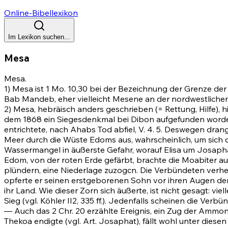
Online-Bibellexikon
Im Lexikon suchen...
Mesa
Mesa.
1) Mesa ist
1 Mo. 10,30
bei der Bezeichnung der Grenze der 
Bab Mandeb, eher vielleicht Mesene an der nordwestliche
2) Mesa, hebräisch anders geschrieben (= Rettung, Hilfe), 
dem 1868 ein Siegesdenkmal bei Dibon aufgefunden worden 
entrichtete, nach Ahabs Tod abfiel, V.
4
.
5
. Deswegen drang
Meer durch die Wüste Edoms aus, wahrscheinlich, um sich d
Wassermangel in äußerste Gefahr, worauf Elisa um Josaphats
Edom, von der roten Erde gefärbt, brachte die Moabiter au
plündern, eine Niederlage zuzogcn. Die Verbündeten verhe
opferte er seinen erstgeborenen Sohn vor ihren Augen d
ihr Land. Wie dieser Zorn sich äußerte, ist nicht gesagt: vi
Sieg (vgl. Köhler II2, 335 ff.). Jedenfalls scheinen die Ve
— Auch das
2 Chr. 20
erzählte Ereignis, ein Zug der Ammo
Thekoa endigte (vgl. Art. Josaphat), fällt wohl unter diesen 