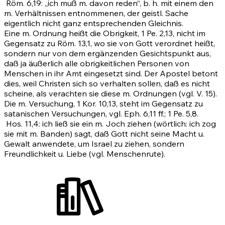
Röm. 6,19
: „ich muß m. davon reden“, b. h. mit einem den
m. Verhältnissen entnommenen, der geistl. Sache
eigentlich nicht ganz entsprechenden Gleichnis.
Eine m. Ordnung heißt die Obrigkeit, 1 Pe. 2,13, nicht im
Gegensatz zu
Röm. 13,1
, wo sie von Gott verordnet heißt,
sondern nur von dem ergänzenden Gesichtspunkt aus,
daß ja äußerlich alle obrigkeitlichen Personen von
Menschen in ihr Amt eingesetzt sind. Der Apostel betont
dies, weil Christen sich so verhalten sollen, daß es nicht
scheine, als verachten sie diese m. Ordnungen (vgl. V.
15)
.
Die m. Versuchung,
1 Kor. 10,13
, steht im Gegensatz zu
satanischen Versuchungen, vgl.
Eph. 6,11 ff.
;
1
Pe. 5,8.
Hos. 11,4
: ich ließ sie ein m. Joch ziehen (wörtlich: ich zog
sie mit m. Banden) sagt, daß Gott nicht seine Macht u.
Gewalt anwendete, um Israel zu ziehen, sondern
Freundlichkeit u. Liebe (vgl. Menschenrute).