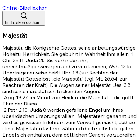
Online-Bibellexikon
Im Lexikon suchen...
Majestät
Majestät, die Königsehre Gottes, seine anbetungswürdige
Hoheitu. Herrlichkeit. Sie gebührt in Wahrheit ihm allein,
1
Chr. 29,11
; Judä 25. Sie verhindert ihn,
unrechtmäßigerweise jemand zu verdammen, Wsh. 12,15.
Übertragenerweise heißt Hbr. 1,3 (zur Rechten der
Majestät) Gottselbst „die Majestät“ (vgl.
Mt. 26,64
: zur
Reachten der Kraft). Die Augen seiner Majestät,
Jes. 3,8
,
sind seine majestätisch blickenden Augen.
Apg. 19,27
, im Mund von Heiden: die Majestät = die göttl.
Ehre der Diana.
2 Petr. 2,10
; Judä 8 werden gefallene Engel um ihres
überirdischen Ursprungs willen „Majestäten“ genannt und
wird es gewissen Irrlehrern zum Vorwurf gemacht, daß sie
diese Majestäten lästern, während doch selbst die guten
Engel sich enthalten, dem göttlichen Gericht vorzugreifen.