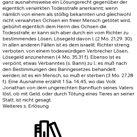
ganz ausnahmsweise ein Lösungsrecht gegenüber der
eigentlich verwirkten Todesstrafe anerkannt; wenn
nämlich von einem als stößig bekannten und gleichwohl
nicht verwahrten Ochsen ein freier Mensch getötet wird,
gebührt eigentlich dem Herrn des Ochsen die
Todesstrafe; er kann sich aber durch ein vom Richter zu
bestimmendes Lösen, Lösegeld davon l.
(2 Mo. 21,29
.
30)
.
In allen anderen Fällen ist es dem israelit. Richter streng
verboten, von einem todeswürdigen Verbrecher Lösen,
Lösegeld anzunehmen
(4 Mo. 35,31
f.). Ebenso ist es
verpönt, etwas Verbanntes (s. Bann) zu l.; es muß nach
den Bestimmungen des Banngesetzes behandelt
werden; ist es ein Mensch, so muß er sterben
(3 Mo. 27,28
f.). Eine Ausnahme erzählt 1 Sa. 14,45, wo das Volk
Jonathan von dem ungerechten Bannfluch seines Vaters
löst, ob mit Geld, oder durch Tötung eines Tieres an seiner
Statt, ist nicht gesagt.
Weiteres s. Erlösung.