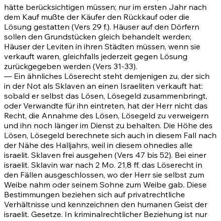
hätte berücksichtigen müssen; nur im ersten Jahr nach
dem Kauf mußte der Käufer den Rückkauf oder die
Lösung gestatten (Vers
29 f.)
. Häuser auf den Dörfern
sollen den Grundstücken gleich behandelt werden;
Häuser der Leviten in ihren Städten müssen, wenn sie
verkauft waren, gleichfalls jederzeit gegen Lösung
zurückgegeben werden (Vers
31-33)
.
— Ein ähnliches Löserecht steht demjenigen zu, der sich
in der Not als Sklaven an einen Israeliten verkauft hat:
sobald er selbst das Lösen, Lösegeld zusammenbringt,
oder Verwandte für ihn eintreten, hat der Herr nicht das
Recht, die Annahme des Lösen, Lösegeld zu verweigern
und ihn noch länger im Dienst zu behalten. Die Höhe des
Lösen, Lösegeld berechnete sich auch in diesem Fall nach
der Nähe des Halljahrs, weil in diesem ohnedies alle
israelit. Sklaven frei ausgehen (Vers
47 bis 52)
. Bei einer
israelit. Sklavin war nach
2 Mo. 21,8 ff.
das Löserecht in
den Fällen ausgeschlossen, wo der Herr sie selbst zum
Weibe nahm oder seinem Sohne zum Weibe gab. Diese
Bestimmungen beziehen sich auf privatrechtliche
Verhältnisse und kennzeichnen den humanen Geist der
israelit. Gesetze. In kriminalrechtlicher Beziehung ist nur