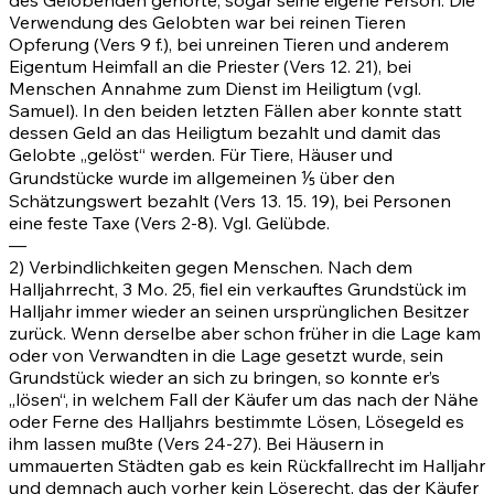
des Gelobenden gehörte, sogar seine eigene Person. Die
Verwendung des Gelobten war bei reinen Tieren
Opferung (Vers
9 f.)
, bei unreinen Tieren und anderem
Eigentum Heimfall an die Priester (Vers
12
.
21)
, bei
Menschen Annahme zum Dienst im Heiligtum (vgl.
Samuel). In den beiden letzten Fällen aber konnte statt
dessen Geld an das Heiligtum bezahlt und damit das
Gelobte „gelöst“ werden. Für Tiere, Häuser und
Grundstücke wurde im allgemeinen ⅕ über den
Schätzungswert bezahlt (Vers
13
.
15
.
19)
, bei Personen
eine feste Taxe (Vers
2-8)
. Vgl. Gelübde.
—
2) Verbindlichkeiten gegen Menschen. Nach dem
Halljahrrecht,
3 Mo. 25
, fiel ein verkauftes Grundstück im
Halljahr immer wieder an seinen ursprünglichen Besitzer
zurück. Wenn derselbe aber schon früher in die Lage kam
oder von Verwandten in die Lage gesetzt wurde, sein
Grundstück wieder an sich zu bringen, so konnte er’s
„lösen“, in welchem Fall der Käufer um das nach der Nähe
oder Ferne des Halljahrs bestimmte Lösen, Lösegeld es
ihm lassen mußte (Vers
24-27)
. Bei Häusern in
ummauerten Städten gab es kein Rückfallrecht im Halljahr
und demnach auch vorher kein Löserecht, das der Käufer