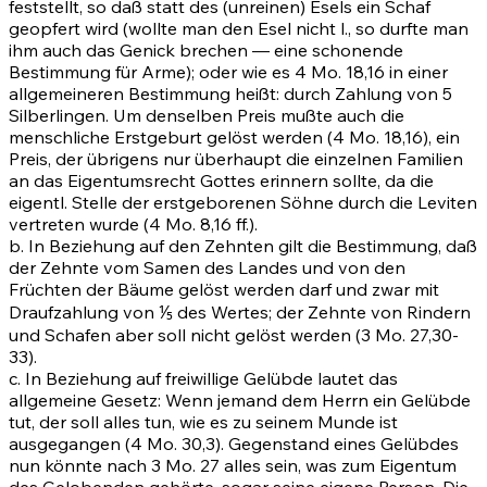
feststellt, so daß statt des (unreinen) Esels ein Schaf
geopfert wird (wollte man den Esel nicht l., so durfte man
ihm auch das Genick brechen — eine schonende
Bestimmung für Arme); oder wie es
4 Mo. 18,16
in einer
allgemeineren Bestimmung heißt: durch Zahlung von 5
Silberlingen. Um denselben Preis mußte auch die
menschliche Erstgeburt gelöst werden
(4 Mo. 18,16)
, ein
Preis, der übrigens nur überhaupt die einzelnen Familien
an das Eigentumsrecht Gottes erinnern sollte, da die
eigentl. Stelle der erstgeborenen Söhne durch die Leviten
vertreten wurde
(4 Mo. 8,16 ff.)
.
b. In Beziehung auf den Zehnten gilt die Bestimmung, daß
der Zehnte vom Samen des Landes und von den
Früchten der Bäume gelöst werden darf und zwar mit
Draufzahlung von ⅕ des Wertes; der Zehnte von Rindern
und Schafen aber soll nicht gelöst werden
(3 Mo. 27,30-
33)
.
c. In Beziehung auf freiwillige Gelübde lautet das
allgemeine Gesetz: Wenn jemand dem Herrn ein Gelübde
tut, der soll alles tun, wie es zu seinem Munde ist
ausgegangen
(4 Mo. 30,3)
. Gegenstand eines Gelübdes
nun könnte nach
3 Mo. 27
alles sein, was zum Eigentum