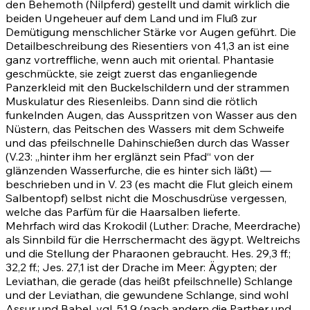
den Behemoth (Nilpferd) gestellt und damit wirklich die
beiden Ungeheuer auf dem Land und im Fluß zur
Demütigung menschlicher Stärke vor Augen geführt. Die
Detailbeschreibung des Riesentiers von
41,3
an ist eine
ganz vortreffliche, wenn auch mit oriental. Phantasie
geschmückte, sie zeigt zuerst das enganliegende
Panzerkleid mit den Buckelschildern und der strammen
Muskulatur des Riesenleibs. Dann sind die rötlich
funkelnden Augen, das Ausspritzen von Wasser aus den
Nüstern, das Peitschen des Wassers mit dem Schweife
und das pfeilschnelle Dahinschießen durch das Wasser
(V.
23
: „hinter ihm her erglänzt sein Pfad“ von der
glänzenden Wasserfurche, die es hinter sich läßt) —
beschrieben und in V.
23
(es macht die Flut gleich einem
Salbentopf) selbst nicht die Moschusdrüse vergessen,
welche das Parfüm für die Haarsalben lieferte.
Mehrfach wird das Krokodil (Luther: Drache, Meerdrache)
als Sinnbild für die Herrschermacht des ägypt. Weltreichs
und die Stellung der Pharaonen gebraucht.
Hes. 29,3 ff.
;
32,2 ff.
;
Jes. 27,1
ist der Drache im Meer: Ägypten; der
Leviathan, die gerade (das heißt pfeilschnelle) Schlange
und der Leviathan, die gewundene Schlange, sind wohl
Assur und Babel, vgl. 51,9 (nach andern die Parther und