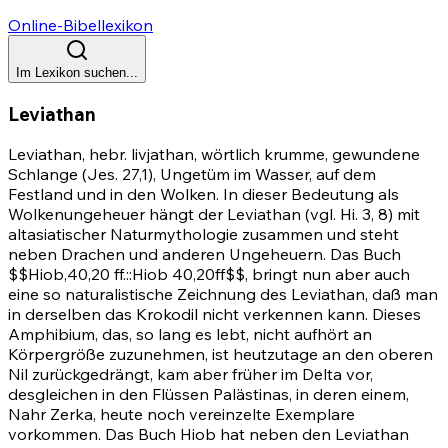
Online-Bibellexikon
Im Lexikon suchen...
Leviathan
Leviathan, hebr. livjathan, wörtlich krumme, gewundene
Schlange
(Jes. 27,1)
, Ungetüm im Wasser, auf dem
Festland und in den Wolken. In dieser Bedeutung als
Wolkenungeheuer hängt der Leviathan (vgl.
Hi. 3, 8)
mit
altasiatischer Naturmythologie zusammen und steht
neben Drachen und anderen Ungeheuern. Das Buch
$$
Hiob,40,20 ff.
::
Hiob 40,20ff
$$, bringt nun aber auch
eine so naturalistische Zeichnung des Leviathan, daß man
in derselben das Krokodil nicht verkennen kann. Dieses
Amphibium, das, so lang es lebt, nicht aufhört an
Körpergröße zuzunehmen, ist heutzutage an den oberen
Nil zurückgedrängt, kam aber früher im Delta vor,
desgleichen in den Flüssen Palästinas, in deren einem,
Nahr Zerka, heute noch vereinzelte Exemplare
vorkommen. Das Buch Hiob hat neben den Leviathan