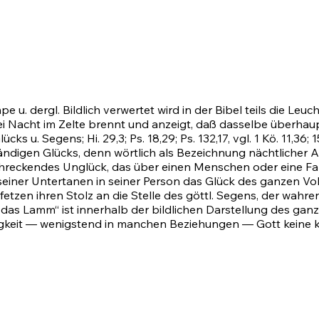
e u. dergl. Bildlich verwertet wird in der Bibel teils die L
s bei Nacht im Zelte brennt und anzeigt, daß dasselbe überh
lücks u. Segens;
Hi. 29,3
;
Ps. 18,29
;
Ps. 132,17
, vgl. 1 Kö. 11,36;
ändigen Glücks, denn wörtlich als Bezeichnung nächtlicher A
schreckendes Unglück, das über einen Menschen oder eine Fam
ebe seiner Untertanen in seiner Person das Glück des ganzen V
 fetzen ihren Stolz an die Stelle des göttl. Segens, der wahr
st das Lamm“ ist innerhalb der bildlichen Darstellung des gan
Ewigkeit — wenigstend in manchen Beziehungen — Gott keine 