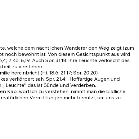
euchte, welche dem nächtlichen Wanderer den Weg zeigt (zum
aupt noch bewohnt ist. Von diesem Gesichtspunkt aus wird
 15,4; 2 Kö. 8,19. Auch
Spr. 31,18
: ihre Leuchte verlöscht des
rbeit zu verstehen.
ilie hereinbricht
(Hi. 18,6
;
21,17
;
Spr. 20,20)
.
olkes verkörpert sah.
Spr. 21,4
: „Hoffärtige Augen und
en „ Leuchte“, das ist Sünde und Verderben.
zen Kap. wörtlich zu verstehen; nimmt man die bildliche
kreatürlichen Vermittlungen mehr benützt, um uns zu