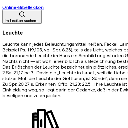
Online-Bibellexikon
Im Lexikon suchen...
Leuchte
Leuchte kann jedes Beleuchtungsmittel heißen, Fackel, Lamp
Beispiel
Ps. 119,105
, vgl.
Spr. 6,23)
, teils das Licht, welche
die brennende Leuchte im Haus ein Sinnbild ungestörten G
Nachts nicht — ist wohl eher bildlich als Bezeichnung best
Das Erlöschen der Leuchte bezeichnet ein plötzliches, er
2 Sa. 21,17 heißt David die „Leuchte in Israel“, weil die Li
stolzer Mut, die Leuchte der Gottlosen, ist Sünde“, denn sie
Zu
Spr. 20,27
s. Erkennen.
Offb. 21,23
;
22,5
: „Ihre Leuchte i
Einkleidung weg, so liegt darin der Gedanke, daß in der 
beseligen und zu erquicken.