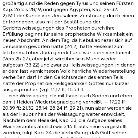
großartig sind die Reden gegen Tyrus und seinen Fürsten,
Kap.
26 bis 28,19
, und gegen Ägypten, Kap.
29-32
.
2) Mit der Kunde von Jerusalems Zerstörung durch einen
Entronnenen, also mit der Bestätigung der
Gerichtsweissagungen des Propheten durch ihre
Erfüllung beginnt für seine prophetische Wirksamkeit ein
neuer Abschnitt. An dem Tag, da Nebukadnezar sich auf
Jerusalem geworfen hatte
(24,2)
, hatte Hesekiel zum
letztenmal über Juda geredet und war dann verstummt
(Vers
25-27)
, aber jetzt wird ihm sein Mund wieder
aufgetan
(33,22)
und zwar zu Heilsweissagungen, in denen
er dem fast vernichteten Volk herrliche Wiederherstellung
verheißen darf. In den Gerichtsreden des ersten Teils
hatte der Prophet die Heilsgedanken Gottes nur kürzer
ausgesprochen (vgl.
11,17 ff.
;
16,53 ff
.
— eine Weissagung, die mit Israel auch Sodom und eben
damit Heiden Wiederbegnadigung verheißt —
17,22 ff.
;
20,39 ff.
;
21,32
;
25,14
;
28,24 ff.
;
29,21)
, nun aber werden sie
als der Hauptinhalt der Weissagung weiter entwickelt.
Nachdem dem Hesekiel, Kap.
33
, die Aufgabe seines
Wächteramtes ähnlich wie
3,16 ff.
aufs neue vorgestellt
worden, folgt Kap.
34
die Verheißung, daß Gott selber