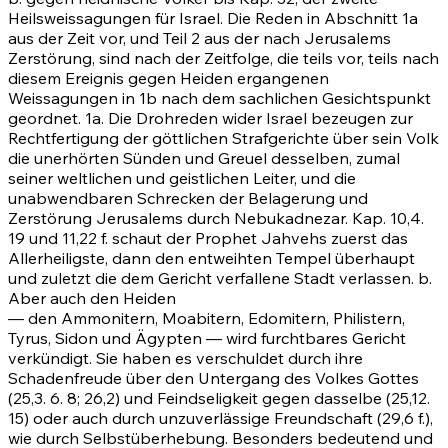
Heilsweissagungen für Israel. Die Reden in Abschnitt 1a
aus der Zeit vor, und Teil 2 aus der nach Jerusalems
Zerstörung, sind nach der Zeitfolge, die teils vor, teils nach
diesem Ereignis gegen Heiden ergangenen
Weissagungen in 1b nach dem sachlichen Gesichtspunkt
geordnet. 1a. Die Drohreden wider Israel bezeugen zur
Rechtfertigung der göttlichen Strafgerichte über sein Volk
die unerhörten Sünden und Greuel desselben, zumal
seiner weltlichen und geistlichen Leiter, und die
unabwendbaren Schrecken der Belagerung und
Zerstörung Jerusalems durch Nebukadnezar. Kap.
10,4
.
19
und
11,22 f.
schaut der Prophet Jahvehs zuerst das
Allerheiligste, dann den entweihten Tempel überhaupt
und zuletzt die dem Gericht verfallene Stadt verlassen. b.
Aber auch den Heiden
— den Ammonitern, Moabitern, Edomitern, Philistern,
Tyrus, Sidon und Ägypten — wird furchtbares Gericht
verkündigt. Sie haben es verschuldet durch ihre
Schadenfreude über den Untergang des Volkes Gottes
(25,3
.
6
.
8
;
26,2)
und Feindseligkeit gegen dasselbe
(25,12
.
15)
oder auch durch unzuverlässige Freundschaft
(29,6 f.)
,
wie durch Selbstüberhebung. Besonders bedeutend und