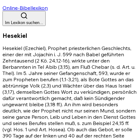
Online-Bibellexikon
Im Lexikon suchen...
Hesekiel
Hesekiel (Ezechiel), Prophet priesterlichen Geschlechts,
einer der mit Jojachin i. J. 599 nach Babel geführten
Zehntausend (2 Kö. 24,12-16), wirkte unter den
Berbannten in Tel Abib
(3,15)
, am Fluß Chebar (s. d. Art. u.
Thel). Im 5. Jahre seiner Gefangenschaft, 593, wurde er
zum Propheten berufen
(1,1-3,21)
, als Bote Gottes an das
abtrünnige Volk
(2,3)
und Wächter über das Haus Israel
(3,17)
, demselben Gottes Wort zu verkündigen, persönlich
dafür verantwortlich gemacht, daß kein Sündigender
ungewarnt bleibe
(3,18 ff.)
. An ihm wird besonders
deutlich, wie der Prophet nicht nur seinen Mund, sondern
seine ganze Person, Leib und Leben in den Dienst Gottes
und seines Berufes stellen muß, s. zum Beispiel
24,15 ff
.
(vgl.
Hos. 1
und Art. Hosea). Ob auch das Gebot, er solle
390 Tage auf der linken und 40 auf der rechten Seite