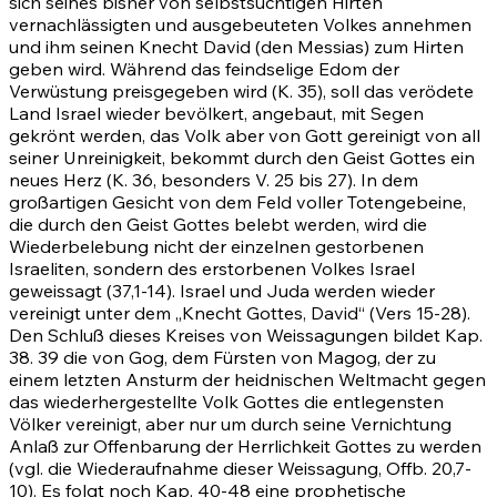
sich seines bisher von selbstsüchtigen Hirten
vernachlässigten und ausgebeuteten Volkes annehmen
und ihm seinen Knecht David (den Messias) zum Hirten
geben wird. Während das feindselige Edom der
Verwüstung preisgegeben wird (K.
35)
, soll das verödete
Land Israel wieder bevölkert, angebaut, mit Segen
gekrönt werden, das Volk aber von Gott gereinigt von all
seiner Unreinigkeit, bekommt durch den Geist Gottes ein
neues Herz (K.
36
, besonders V.
25 bis 27)
. In dem
großartigen Gesicht von dem Feld voller Totengebeine,
die durch den Geist Gottes belebt werden, wird die
Wiederbelebung nicht der einzelnen gestorbenen
Israeliten, sondern des erstorbenen Volkes Israel
geweissagt
(37,1-14)
. Israel und Juda werden wieder
vereinigt unter dem „Knecht Gottes, David“ (Vers
15-28)
.
Den Schluß dieses Kreises von Weissagungen bildet Kap.
38
.
39
die von Gog, dem Fürsten von Magog, der zu
einem letzten Ansturm der heidnischen Weltmacht gegen
das wiederhergestellte Volk Gottes die entlegensten
Völker vereinigt, aber nur um durch seine Vernichtung
Anlaß zur Offenbarung der Herrlichkeit Gottes zu werden
(vgl. die Wiederaufnahme dieser Weissagung,
Offb. 20,7-
10)
. Es folgt noch Kap.
40-48
eine prophetische