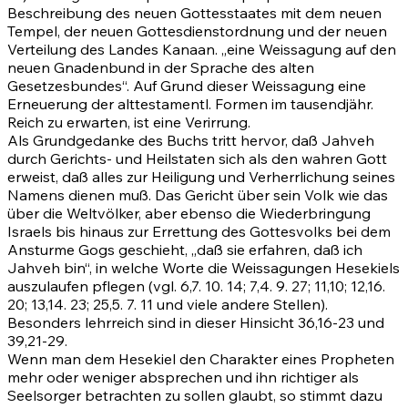
Beschreibung des neuen Gottesstaates mit dem neuen
Tempel, der neuen Gottesdienstordnung und der neuen
Verteilung des Landes Kanaan. „eine Weissagung auf den
neuen Gnadenbund in der Sprache des alten
Gesetzesbundes“. Auf Grund dieser Weissagung eine
Erneuerung der alttestamentl. Formen im tausendjähr.
Reich zu erwarten, ist eine Verirrung.
Als Grundgedanke des Buchs tritt hervor, daß Jahveh
durch Gerichts- und Heilstaten sich als den wahren Gott
erweist, daß alles zur Heiligung und Verherrlichung seines
Namens dienen muß. Das Gericht über sein Volk wie das
über die Weltvölker, aber ebenso die Wiederbringung
Israels bis hinaus zur Errettung des Gottesvolks bei dem
Ansturme Gogs geschieht, „daß sie erfahren, daß ich
Jahveh bin“, in welche Worte die Weissagungen Hesekiels
auszulaufen pflegen (vgl.
6,7
.
10
.
14
;
7,4
.
9
.
27
;
11,10
;
12,16
.
20
;
13,14
.
23
;
25,5
.
7
.
11
und viele andere Stellen).
Besonders lehrreich sind in dieser Hinsicht
36,16-23
und
39,21-29
.
Wenn man dem Hesekiel den Charakter eines Propheten
mehr oder weniger absprechen und ihn richtiger als
Seelsorger betrachten zu sollen glaubt, so stimmt dazu