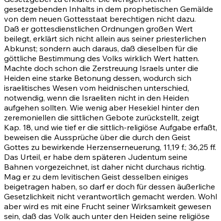
gesetzgebenden Inhalts in dem prophetischen Gemälde
von dem neuen Gottesstaat berechtigen nicht dazu.
Daß er gottesdienstlichen Ordnungen großen Wert
beilegt, erklärt sich nicht allein aus seiner priesterlichen
Abkunst; sondern auch daraus, daß dieselben für die
göttliche Bestimmung des Volks wirklich Wert hatten.
Machte doch schon die Zerstreuung Israels unter die
Heiden eine starke Betonung dessen, wodurch sich
israelitisches Wesen vom heidnischen unterschied,
notwendig, wenn die Israeliten nicht in den Heiden
aufgehen sollten. Wie wenig aber Hesekiel hinter den
zeremoniellen die sittlichen Gebote zurückstellt, zeigt
Kap.
18
, und wie tief er die sittlich-religiöse Aufgabe erfaßt,
beweisen die Aussprüche über die durch den Geist
Gottes zu bewirkende Herzenserneuerung,
11,19 f.
;
36,25 ff
.
Das Urteil, er habe dem späteren Judentum seine
Bahnen vorgezeichnet, ist daher nicht durchaus richtig.
Mag er zu dem levitischen Geist desselben einiges
beigetragen haben, so darf er doch für dessen äußerliche
Gesetzlichkeit nicht verantwortlich gemacht werden. Wohl
aber wird es mit eine Frucht seiner Wirksamkeit gewesen
sein, daß das Volk auch unter den Heiden seine religiöse