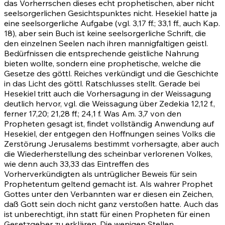
das Vorherrschen dieses echt prophetischen, aber nicht
seelsorgerlichen Gesichtspunktes nicht. Hesekiel hatte ja
eine seelsorgerliche Aufgabe (vgl.
3,17 ff.
;
33,1 ff.
, auch Kap.
18)
, aber sein Buch ist keine seelsorgerliche Schrift, die
den einzelnen Seelen nach ihren mannigfaltigen geistl.
Bedürfnissen die entsprechende geistliche Nahrung
bieten wollte, sondern eine prophetische, welche die
Gesetze des göttl. Reiches verkündigt und die Geschichte
in das Licht des göttl. Ratschlusses stellt. Gerade bei
Hesekiel tritt auch die Vorhersagung in der Weissagung
deutlich hervor, vgl. die Weissagung über Zedekia
12,12 f.
,
ferner
17,20
;
21,28 ff.
;
24,1 f
. Was
Am. 3,7
von den
Propheten gesagt ist, findet vollständig Anwendung auf
Hesekiel, der entgegen den Hoffnungen seines Volks die
Zerstörung Jerusalems bestimmt vorhersagte, aber auch
die Wiederherstellung des scheinbar verlorenen Volkes,
wie denn auch
33,33
das Eintreffen des
Vorherverkündigten als untrüglicher Beweis für sein
Prophetentum geltend gemacht ist. Als wahrer Prophet
Gottes unter den Verbannten war er diesen ein Zeichen,
daß Gott sein doch nicht ganz verstoßen hatte. Auch das
ist unberechtigt, ihn statt für einen Propheten für einen
Gesetzgeber zu erklären. Die wenigen Stellen