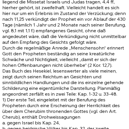
liegend die Missetat Israels und Judas tragen,
4,4 ff.
,
hierher gehört, ist zweifelhaft. Vielleicht handelt es sich
hier nur um ein Erlebnis im Zustand der Verzückung; denn
nach
11,25
verkündigt der Prophet ein vor Ablauf der 430
Tage (nämlich 1 Jahr und 2 Monate nach seiner Berufung,
vgl.
8,1
mit
1,1 f.)
empfangenes Gesicht, ohne daß
angedeutet wäre, daß die Verkündigung nicht unmittelbar
auf den Empfang des Gesichts gefolgt wäre.
Durch die regelmäßige Anrede „Menschensohn“ erinnert
Gott den Propheten beständig an seine kreatürliche
Schwäche und Nichtigkeit, vielleicht „damit er sich der
hohen Offenbarungen nicht überhebe“
(2 Kor. 12,7)
.
Das Buch des Hesekiel, lesenswerter als viele meinen,
zeigt durch seinen Reichtum an Gesichten und
sinnbildlichen Handlungen und die ins einzelne gehende
Schilderung eine eigentümliche Darstellung. Planmäßig
angeordnet zerfällt es in zwei Teile: Kap.
1-32
u.
33-48
.
1) Der erste Teil, eingeleitet mit der Berufung des
Propheten durch eine Erscheinung der Herrlichkeit des
über dem Cherubim thronenden Gottes (vgl. den Art.
Cherub), enthält Drohweissagungen
a. gegen Israel bis Kap.
24
,
b. gegen heidnische Völker bis Kap.
32
, der zweite